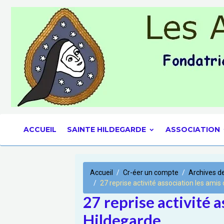
ACCUEIL
SAINTE HILDEGARDE
ASSOCIATION
Accueil
Cr-éer un compte
Archives d
27 reprise activité association les amis
27 reprise activité 
Hildegarde